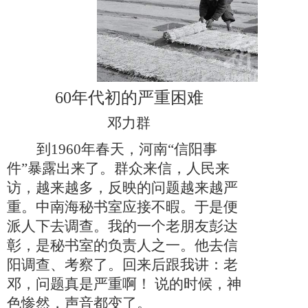
60年代初的严重困难
邓力群
到
1960年春天
，
河南
“信阳事
件”暴露出来了。群众来信
，
人民来
访
，
越来越多
，
反映的问题越来越严
重。中南海秘书室应接不暇。于是便
派人下去调查。我的一个老朋友彭达
彰
，
是秘书室的负责人之一。他去信
阳调查、考察了。回来后跟我讲
：
老
邓
，
问题真是严重啊
！
说的时候
，
神
色惨然
，
声音都变了。