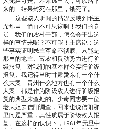
人无路可走。本来逃出去
，
可以活下
来的
，
结果封死在那里
，
饿死了。
这些骇人听闻的情况反映到毛主
席那里，简直不可思议啊！我们的党
员，我们的农村干部，怎么会干出这
样的事情来呢？不可能！主席说：这
些事实证明民主革命不彻底。只能是
那里的地主、富农和反动势力进行阶
级报复，对我们的基本群众实行阶级
报复。我记得当时甘肃陇东有一个什
么大案
，
贵州什么地方也有一个什么
大案
，
都是作为阶级敌人进行阶级报
复的典型来查处的。少奇同志要一位
老大姐去信阳调查，回来也说信阳那
里问题严重，其性质属于阶级敌人报
复。在这样的认识下，
1961年元旦中