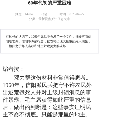
60年代初的严重困难
浏览：14704
作者：
时间：2025-04-25
分类：最新视点关注信息文章
在这样的认识下，1961年元旦中央发了一个文件，批转河南信
阳地委关于信阳事件的报告，把农村出现大量饿病死人现象，
一概归之于坏人当权和地主封建势力的破坏
编者按
：
邓力群这份材料非常值得思考。
1960年，信阳派民兵把守不许农民外
出逃荒饿死人并对上级封锁消息的事
件暴露。毛主席获得如此严重的信息
后，做出的判断是：这些事实证明民
主革命不彻底。
只能
是那里的地主、