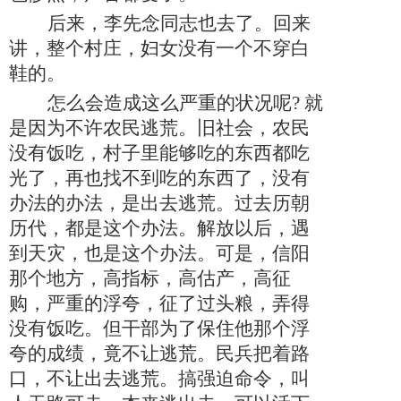
后来
，
李先念同志也去了。回来
讲
，
整个村庄
，
妇女没有一个不穿白
鞋的。
怎么会造成这么严重的状况呢
? 就
是因为不许农民逃荒。旧社会，农民
没有饭吃
，
村子里能够吃的东西都吃
光了
，
再也找不到吃的东西了，没有
办法的办法
，
是出去逃荒。过去历朝
历代
，
都是这个办法。解放以后
，
遇
到天灾
，
也是这个办法。可是
，
信阳
那个地方
，
高指标
，
高估产
，
高征
购
，
严重的浮夸
，
征了过头粮
，
弄得
没有饭吃。但干部为了保住他那个浮
夸的成绩
，
竟不让逃荒。民兵把着路
口
，
不让出去逃荒。搞强迫命令
，
叫