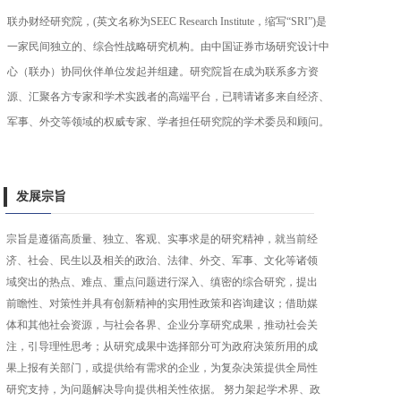
联办财经研究院，(英文名称为SEEC Research Institute，缩写“SRI”)是
一家民间独立的、综合性战略研究机构。由中国证券市场研究设计中
心（联办）协同伙伴单位发起并组建。研究院旨在成为联系多方资
源、汇聚各方专家和学术实践者的高端平台，已聘请诸多来自经济、
军事、外交等领域的权威专家、学者担任研究院的学术委员和顾问。
发展宗旨
宗旨是遵循高质量、独立、客观、实事求是的研究精神，就当前经
济、社会、民生以及相关的政治、法律、外交、军事、文化等诸领
域突出的热点、难点、重点问题进行深入、缜密的综合研究，提出
前瞻性、对策性并具有创新精神的实用性政策和咨询建议；借助媒
体和其他社会资源，与社会各界、企业分享研究成果，推动社会关
注，引导理性思考；从研究成果中选择部分可为政府决策所用的成
果上报有关部门，或提供给有需求的企业，为复杂决策提供全局性
研究支持，为问题解决导向提供相关性依据。 努力架起学术界、政