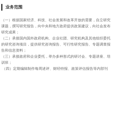
业务范围
（一）根据国家经济、科技、社会发展和改革开放的需要，自立研究
课题，撰写研究报告，向中央和地方政府提供政策建议，向社会发布
研究成果；
（二）承接国内国外政府机构、企业社团、研究机构及其他组织委托
的研究咨询项目，提供研究咨询报告、可行性研究报告、专题调查报
告和信息资料；
（三）承接政府和企业委托，举办多种形式的研讨会、专题讲座、培
训班；
（四）定期编辑制作每周述评、财经特报、政策评估报告等内部刊
物，将有价值信息、意见汇编成册，通过各种媒体，送有关政府决策
部门和有关单位及个人参阅；
（五）不定期召开学术委员和顾问内部研讨会，对国家宏观战略、财
经领域中的焦点问题展开深度分析，就关注的热点问题进行观点沟通
与交流。