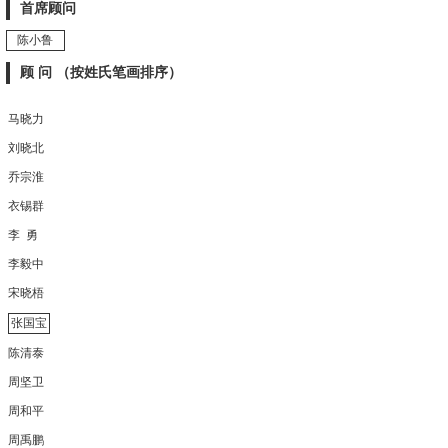
首席顾问
陈小鲁
顾 问 （按姓氏笔画排序）
马晓力
刘晓北
乔宗淮
衣锡群
李 勇
李毅中
宋晓梧
张国宝
陈清泰
周坚卫
周和平
周禹鹏