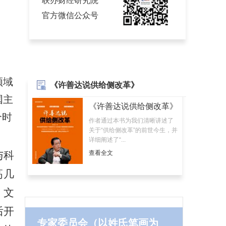
联办财经研究院
官方微信公众号
领域
《许善达说供给侧改革》
国主
《许善达说供给侧改革》
个时
作者通过本书为我们清晰讲述了
关于“供给侧改革”的前世今生，并
详细阐述了“...
与科
查看全文
高几
。文
后开
专家委员会（以姓氏笔画为