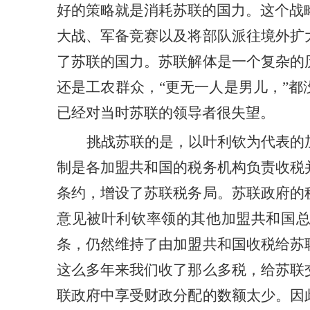
好的策略就是消耗苏联的国力。这个战
大战、军备竞赛以及将部队派往境外扩
了苏联的国力。苏联解体是一个复杂的
还是工农群众，
“
更无一人是男儿，
”
都
已经对当时
苏联
的领导者很失望。
挑战苏联的是，以叶利钦为代表的
制
是
各加盟
共和国
的税务机构负责
收税
条约，增
设
了苏联税务局。
苏联
政府的
意见被叶利钦率领的
其他
加盟
共和国
条，仍然维持了由
加盟
共和国收税给苏
这么多年来我们收了那么多税，给苏联
联政府中享受财政分配的数额
太少
。因