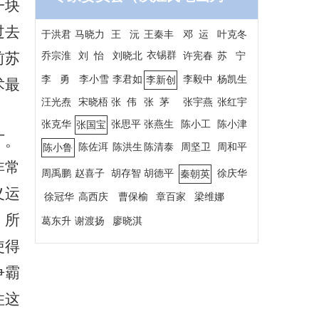
一块
序）
过去
于洪君
马晓力
王 沅
王秦丰
邓 运
叶克冬
前苏
衣锡群
乔宗淮
刘 怡
刘晓北
许宪春
苏 宁
李 勇
李小雪
李君如
李毅中
杨凯生
李新创
术最
汪光焘
宋晓梧
张 伟
张 茅
张宇燕
张红宇
张克华
张思平
张燕生
陈小工
陈小津
张国宝
厂
。
陈佐洱
陈洪生
陈清泰
周坚卫
周和平
陈小鲁
非常
周禹鹏
赵喜子
胡存智
胡德平
徐庆华
秦朝英
义运
徐冠华
高西庆
曹保榆
章百家
梁维娜
，
所
葛东升
谢渡扬
廖晓淇
使得
争霸
住这