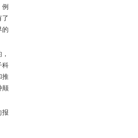
。例
有了
界的
的，
子科
和推
种颠
的报