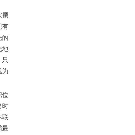
家撰
现有
先的
先地
，只
视为
职位
当时
苏联
霸最