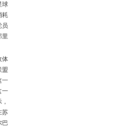
星球
消耗
党员
那里
政
体
联盟
这一
这一
示，
在苏
尔巴