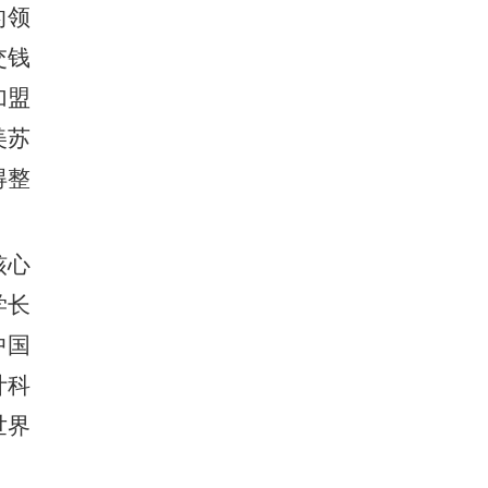
的领
交钱
加盟
美苏
得整
核心
学长
中国
计科
世界