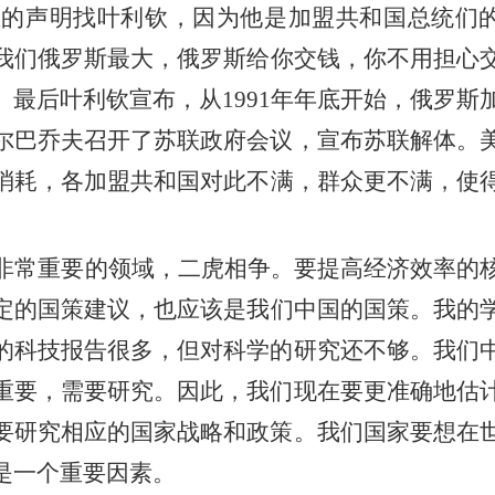
钱的声明找叶利钦，因为他是
加盟
共和国
总统们
我
们
俄罗斯最大，俄罗斯给你交钱，你不用担心
。最后叶利钦宣布，从
1991年年底开始，俄罗斯
尔巴乔夫召开了苏联政府会议，宣布苏联解体。
消耗，各
加盟
共和国
对此不满，群众
更
不满，使
非常重要的领域，二虎相争。要提高经济效率的
定的国策建议，也
应该
是我们中国的
国策
。我的
的科技报告很多，但对科学的研究还不够。我们
重要，需要研究。因此，我们现在要更准确地估
要研究相应的国家战略和政策。我们国家要想在
是一个重要因素。