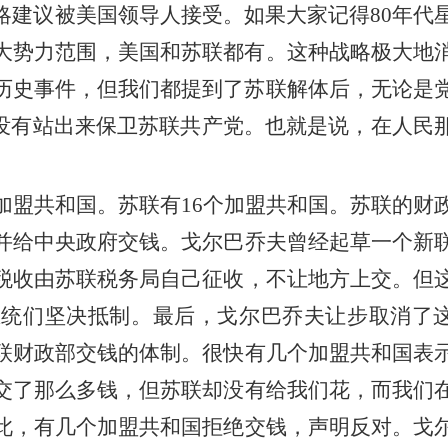
略建议被美国领导人接受。如果大家记得
80年代
大势力范围，美国和苏联都有。这种战略极大地
历史事件，但我们都提到了苏联解体后，无论是
没有
站出来
保卫苏联共产党。也就是说，在人民
加盟
共和国
。
苏联
有
16个加盟共和国。苏联的
财
并
给中央政府交钱。戈尔巴乔夫曾经
起草
一个新
税收由
苏联税务局
自己
征收
，不让地方
上
交
。
但
总统
们
坚决抵制。最后，戈尔巴乔夫让步取消了
联财政部交钱的体制。很快有几个
加盟
共和国表
交了那么多钱，但
苏联
却没有给我们花，而我们
此，有几个
加盟
共和国拒绝交钱，声明反对。戈