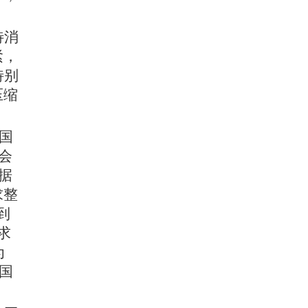
待消
紧，
特别
压缩
元国
会
据
求整
到
需求
为
着国