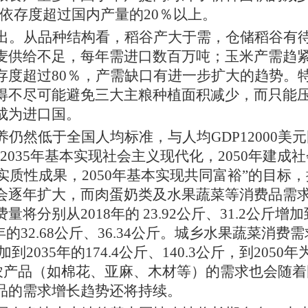
进口依存度超过国内产量的20％以上。
出。从品种结构看，稻谷产大于需，仓储稻谷有
麦供给不足，每年需进口数百万吨；玉米产需趋
存度超过
80％，产需缺口有进一步扩大的趋势。
得不尽可能避免三大主粮种植面积减少，而只能
成为进口国。
养仍然低于全国人均标准，与人均
GDP12000美
035年基本实现社会主义现代化，2050年建成社
实质性成果，2050年基本实现共同富裕”的目标，
会逐年扩大，而肉蛋奶类及水果蔬菜等消费品需
分别从2018年的 23.92公斤、31.2公斤增加
050年的32.68公斤、36.34公斤。城乡水果蔬菜消费
到2035年的174.4公斤、140.3公斤，到2050年
业原料农产品（如棉花、亚麻、木材等）的需求也会随
品的需求增长趋势还将持续。