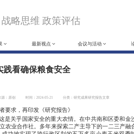
战略思维 政策评估
果
最新视点
会议与活动
实践看确保粮食安全
来源：原创
时间：2024-05-21
分类：研究成果研究报告文章
应读者要求，再印发《研究报告》
这是关乎国家安全的重大农情。在中共南和区委和金
年成立农业合作社。多年来探索
二产主导下的
一二三产融
，
成功地实现了跨行政区划的五万多亩
小麦玉米双季