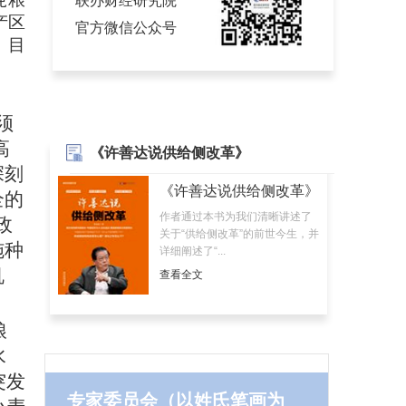
联办财经研究院
产区
官方微信公众号
。
目
须
高
《许善达说供给侧改革》
深刻
《许善达说供给侧改革》
全的
作者通过本书为我们清晰讲述了
政
关于“供给侧改革”的前世今生，并
施种
详细阐述了“...
机
查看全文
粮
水
突发
专家委员会（以姓氏笔画为