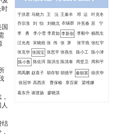
小麦
序）
长时
于洪君
马晓力
王 沅
王秦丰
邓 运
叶克冬
衣锡群
乔宗淮
刘 怡
刘晓北
许宪春
苏 宁
美国
李 勇
李小雪
李君如
李毅中
杨凯生
李新创
需
源
汪光焘
宋晓梧
张 伟
张 茅
张宇燕
张红宇
张克华
张思平
张燕生
陈小工
陈小津
张国宝
陈佐洱
陈洪生
陈清泰
周坚卫
周和平
陈小鲁
所
周禹鹏
赵喜子
胡存智
胡德平
徐庆华
秦朝英
我
徐冠华
高西庆
曹保榆
章百家
梁维娜
葛东升
谢渡扬
廖晓淇
续，
国人
费结
少，