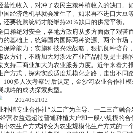
经营性收入，对冲了农民主粮种植收入的缺口。
中国经济危机早就会发生了。如果再不进口大豆
，还要统购统销才能维持
20％缺口的供需平衡。
全口粮绝对安全，各地方政府从多方面做了艰苦
力的基础上，统筹国内国际两种资源、两个市场
给保障能力；实施科技兴农战略，狠抓良种培育
惠农方针，不断加大对涉农产业产品特别是主粮
励支持工商业加大为农业服务力度。近年来着力
生产方式，探索实践适度规模化之路，走出不同
、
100多人次考察过后认定，金沙河农业合作社模
展战略的成功探索典型。
业种植专业合作社
“以二产为主导、一二三产融合
量经营收益远超过普通种植大户和一般小规模的合
由小农生产方式转变为农业规模化生产方式的一