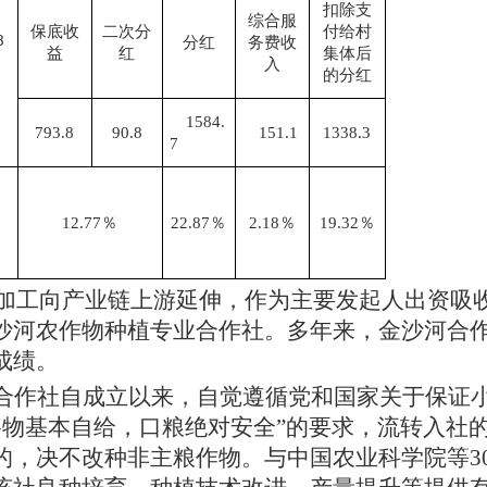
扣除支
综合服
保底收
二次分
付给村
8
分红
务费收
益
红
集体后
入
的分红
1584.
793.8
90.8
151.1
1338.3
7
12.77％
22.87％
2.18％
19.32％
食加工向产业链上游延伸，作为主要发起人出资吸
沙河农作物种植专业合作社。多年来，金沙河合
成绩。
合作社自成立以来，自觉遵循党和国家关于保证
“谷物基本自给，口粮绝对安全”的要求，流转入社
的，决不改种非主粮作物。与中国农业科学院等3