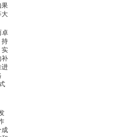
如果
等大
而卓
，持
，实
的补
推进
路
式
发
作
个成