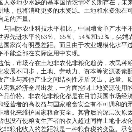
国人多地少水缺的基本国情农情将长期存在，未
耕地，也将消耗更多的水资源。土地和水资源在
自足的产量。
。与国际农业科技水平相比，中国粮食单产水平
世界先进水平的
63％、65％、54％和52％，尖端
达国家尚有明显差距。而且由于农业规模化水平
平不能全部在实际应用中实现。
益低，市场存在土地非农化非粮化趋势，农民种
化发展不同步，土地、劳动力、资本等资源要素
食产业与其他产业之间结构性矛盾突出，总量、
从宏观经济全局出发，一方面控制土地资源使用
产品价格。非农化非粮化都是在目前我国市场经
和经营者的高收益与国家粮食安全有不可调和的
非粮化来维护国家粮食安全。其背后的深层次原
贴也没有使粮食生产者的收入超过同样土地非农
化非粮化收入的差距就是一种粮食税的变型。承