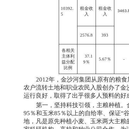
10392.
租金收
租金收
3463.
5
入
入
2576.8
393
各相关
主体利
37.1
5.67％
-
益分配
9％
比例
2012年，金沙河集团从原有的粮
农户流转土地和职业农民入股创办了金
运行良好，取得了出乎很多人预料的好
第一，坚持科技引领，主粮种植。
95％和玉米85％以上的自给率、保证
地，凡是原先种植小麦、玉米两大主粮