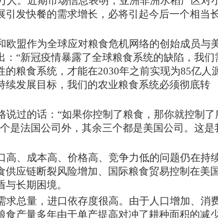
0万人。近期市场信息表明，亚洲非洲水稻产区对
展引发快餐的需求增长，必将引起今后一个相当
。
和欧盟作为全球应对粮食危机网络的创始成员与
出：
“新冠疫情暴露了全球粮食系统的缺陷，我们
的粮食系统，才能在2030年之前实现为85亿人
持续发展目标，我们的农业粮食系统必须彻底转
格说过的话：
“如果你控制了粮食，那你就控制了
一个是法国公司外，其余三个都是美国公司。这是
。
口高、成本高、价格高、竞争力低的问题仍在持
食供应链断裂风险增加、国际粮食贸易控制在美
盾与长期困境。
需求总量，进口依存度很高。由于人口增加、消
粮食产量多年由于单产提高对冲了耕种面积的减