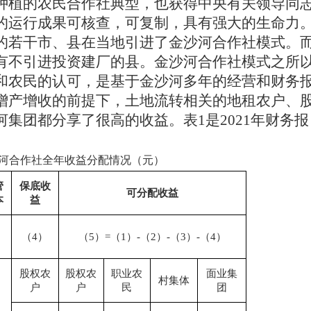
种植的农民合作社典型，也获得中央有关领导同
的运行成果可核查，可复制，具有强大的生命力
的若干市、县在当地引进了金沙河合作社模式。
有不引进投资建厂的县。金沙河合作社模式之所
和农民的认可，是基于金沙河多年的经营和财务
增产增收的前提下，土地流转相关的地租农户、
河集团都分享了很高的收益。表
1是2021年财务报
度金沙河合作社全年收益分配情况（元）
管
保底收
可分配收益
本
益
（
4）
（
5）=（1）-（2）-（3）-（4）
股权农
股权农
职业农
面业集
村集体
户
户
民
团