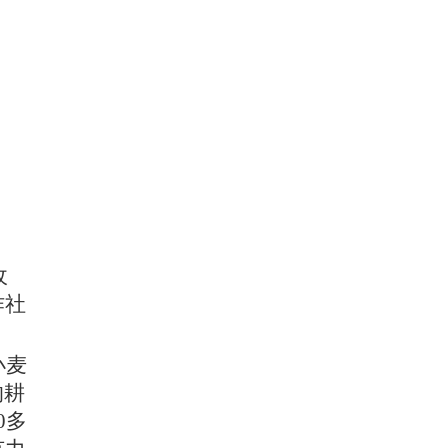
收
作社
小麦
的耕
0多