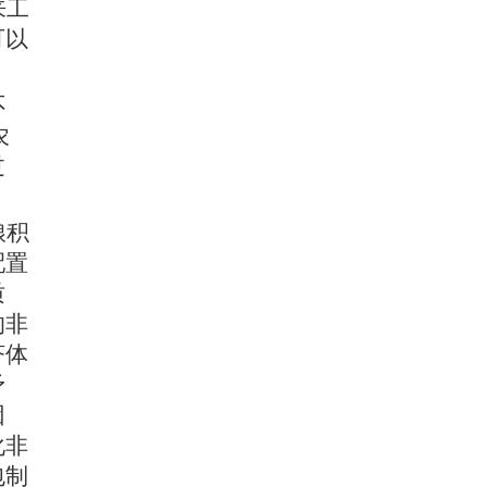
来工
可以
不
农
过
粮积
配置
质
的非
济体
矛
因
化非
包制