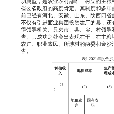
功典型，是农业农村部唯一树立的主粮
省委省政府的高度肯定。其制度和多年
前已经有河北、安徽、山东、陕西四省
不仅有引进面业集团投资建厂的县，还
得领导机关、兄弟市、县、乡、村领导
告。
其成功之处突出表现在于，在主粮
农户、职业农民、所涉村的两委和金沙
告。
表
1 2021年
种植收
生产
地租成本
入
理成
（
1
(2)
(3)
）
地租农
国有农
户
场