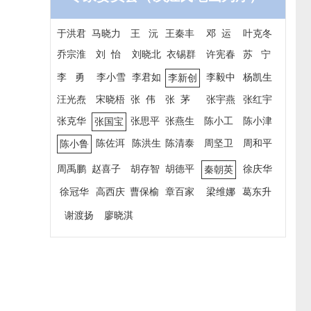
于洪君
马晓力
王 沅
王秦丰
邓 运
叶克冬
乔宗淮
刘 怡
刘晓北
衣锡群
许宪春
苏 宁
李 勇
李小雪
李君如
李毅中
杨凯生
李新创
汪光焘
宋晓梧
张 伟
张 茅
张宇燕
张红宇
张克华
张思平
张燕生
陈小工
陈小津
张国宝
陈佐洱
陈洪生
陈清泰
周坚卫
周和平
陈小鲁
周禹鹏
赵喜子
胡存智
胡德平
徐庆华
秦朝英
徐冠华
高西庆
曹保榆
章百家
梁维娜
葛东升
谢渡扬
廖晓淇